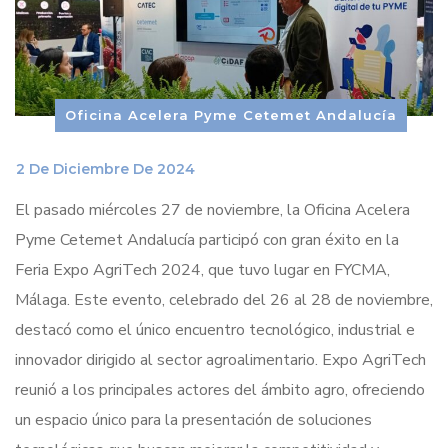
Oficina Acelera Pyme Cetemet Andalucía
_
2 De Diciembre De 2024
El pasado miércoles 27 de noviembre, la Oficina Acelera
Pyme Cetemet Andalucía participó con gran éxito en la
Feria Expo AgriTech 2024, que tuvo lugar en FYCMA,
Málaga. Este evento, celebrado del 26 al 28 de noviembre,
destacó como el único encuentro tecnológico, industrial e
innovador dirigido al sector agroalimentario. Expo AgriTech
reunió a los principales actores del ámbito agro, ofreciendo
un espacio único para la presentación de soluciones