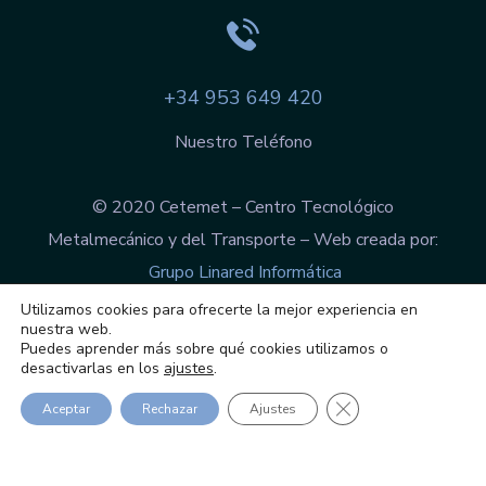
+34 953 649 420
Nuestro Teléfono
© 2020 Cetemet – Centro Tecnológico
Metalmecánico y del Transporte – Web creada por:
Grupo Linared Informática
Aviso legal
|
Política integrada
|
Política de
Utilizamos cookies para ofrecerte la mejor experiencia en
nuestra web.
protección de datos
|
Política de cookies
Puedes aprender más sobre qué cookies utilizamos o
desactivarlas en los
ajustes
.
Cerrar el banner de
Aceptar
Rechazar
Ajustes