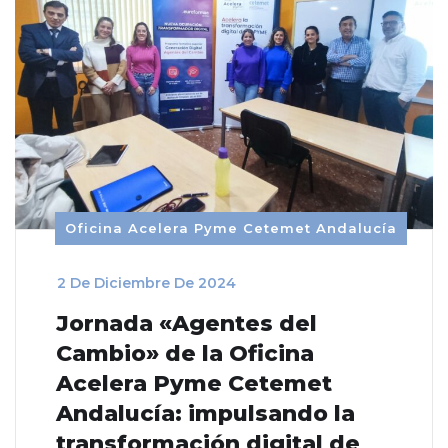
Oficina Acelera Pyme Cetemet Andalucía
_
2 De Diciembre De 2024
Jornada «Agentes del
Cambio» de la Oficina
Acelera Pyme Cetemet
Andalucía: impulsando la
transformación digital de