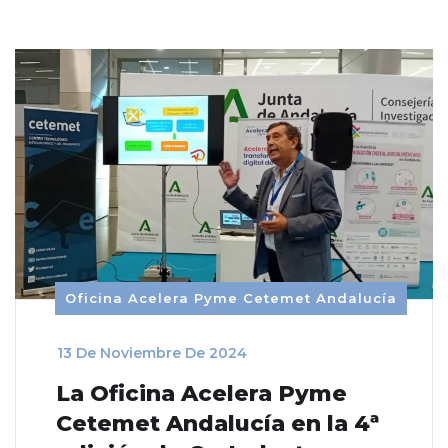
Oficina Acelera Pyme Cetemet Andalucía
_
13 De Noviembre De 2024
La Oficina Acelera Pyme
Cetemet Andalucía en la 4ª