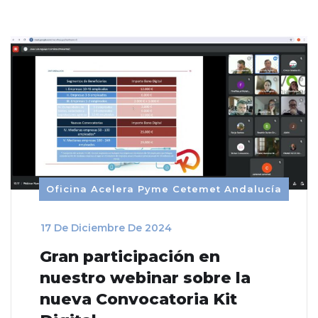
Oficina Acelera Pyme Cetemet Andalucía
_
17 De Diciembre De 2024
Gran participación en
nuestro webinar sobre la
nueva Convocatoria Kit