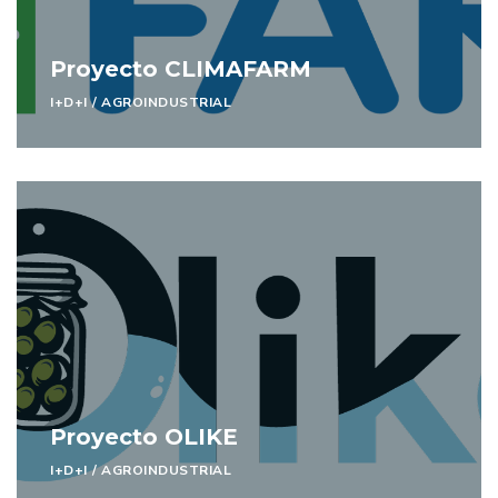
Proyecto CLIMAFARM
I+D+I
/
AGROINDUSTRIAL
Proyecto OLIKE
I+D+I
/
AGROINDUSTRIAL