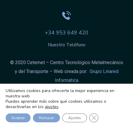
+34 953 649 420
Nuestro Teléfono
© 2020 Cetemet – Centro Tecnológico Metalmecánico
y del Transporte – Web creada por:
Grupo Linared
Informática
Aviso legal
|
Política integrada
|
Política de
Utilizamos cookies para ofrecerte la mejor experiencia en
nuestra web.
protección de datos
|
Política de cookies
Puedes aprender más sobre qué cookies utilizamos o
desactivarlas en los
ajustes
.
Cerrar el banner de
Aceptar
Rechazar
Ajustes