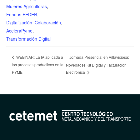
Mujeres Agricultoras
,
Fondos FEDER
,
Digitalización
,
Colaboración
,
AceleraPyme
,
Transformación Digital
Jornada Presencial en Villaviciosa:
WEBINAR: La IA aplicada a
los procesos productivos en la
Novedades Kit Digital y Facturación
PYME
Electrónica