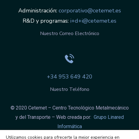
Administración:
corporativo@cetemet.es
R&D y programas:
i+d+i@cetemet.es
Nuestro Correo Electrónico
+34 953 649 420
Nuestro Teléfono
© 2020 Cetemet – Centro Tecnológico Metalmecánico
y del Transporte – Web creada por:
Grupo Linared
Informática
Aviso legal
|
Política integrada
|
Política de
Utilizamos cookies para ofrecerte la mejor experiencia en