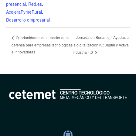
presencial
,
Red.es
,
AceleraPymeRural
,
Desarrollo empresarial
Jornada en Benamejí: Ayudas a
Oportunidades en el sector de la
defensa para empresas tecnológicas
la digitalización Kit Digital y Activa
e innovadoras
Industria 4.0