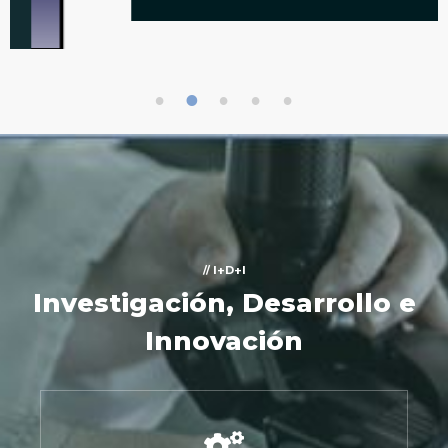
1
2
3
4
5
// I+D+I
Investigación, Desarrollo e
Innovación